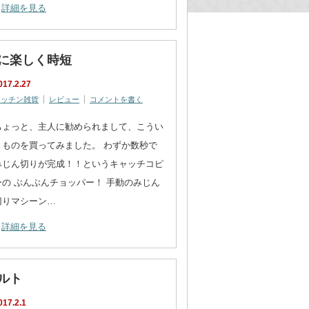
詳細を見る
緒に楽しく時短
017.2.27
キッチン雑貨
レビュー
コメントを書く
ちょっと、主人に勧められまして、こうい
うものを買ってみました。 わずか数秒で
みじん切りが完成！！というキャッチコピ
ーの ぶんぶんチョッパー！ 手動のみじん
切りマシーン…
詳細を見る
ルト
017.2.1