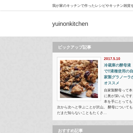
我が家のキッチンで作ったレシピやキッチン雑貨
yuinonkitchen
ピックアップ記事
2017.5.10
冷蔵庫の酵母液
で!!液種使用の
家製グラノーラ
オススメ
自家製酵母って本
に奥が深いんです
本を手にとっても
次から次へと学ぶことが沢山。 酵母についても
だまだ知らないこともたくさ…
おすすめ記事