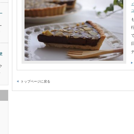
ー
ー
※
使
ク
ニ
トップページに戻る