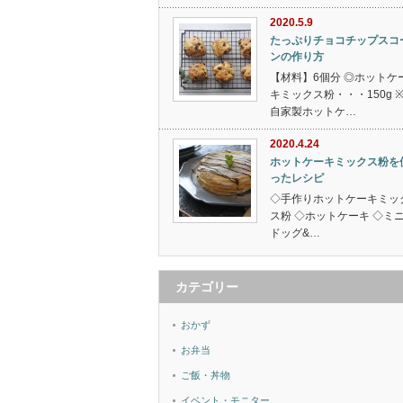
2020.5.9
たっぷりチョコチップスコ
ンの作り方
【材料】6個分 ◎ホットケ
キミックス粉・・・150g 
自家製ホットケ…
2020.4.24
ホットケーキミックス粉を
ったレシピ
◇手作りホットケーキミッ
ス粉 ◇ホットケーキ ◇ミ
ドッグ&…
カテゴリー
おかず
お弁当
ご飯・丼物
イベント・モニター