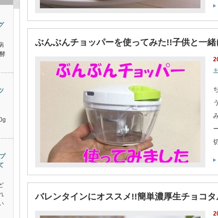
グ
ぶんぶんチョッパーを使ってみた!!子供と一
病
酵
2
ツ
ト
0g
プ
て
ど
れ
バレンタインにオススメ!!簡単濃厚生チョコタ
い
2