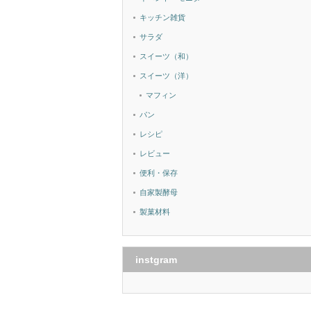
キッチン雑貨
サラダ
スイーツ（和）
スイーツ（洋）
マフィン
パン
レシピ
レビュー
便利・保存
自家製酵母
製菓材料
instgram