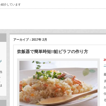
を紹介しています
アーカイブ：2017年 2月
炊飯器で簡単時短!!鮭ピラフの作り方
自
2
が
当
。
、
ま