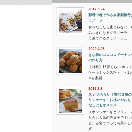
2017.5.24
酵母中種で作る自家製酵母
ラノーラ
食べだしたら止まらない、
みつきになるグラノーラ。 
母液で作るグラノーラ…
2020.4.25
きな粉のコロコロドーナッ
の作り方
【材料】15個くらい ホッ
ケーキミックス粉・・・15
※自家製…
2017.3.3
ス が入らない！贅沢２層の
リンケーキ！お祝いやおも
なしにもオススメ
スポンジケーキとプリン、
ちらも人気の洋菓子ですけ
ど、自宅で作っても美味し
嬉…