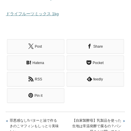
ドライフルーツミックス 1kg
Post
Share
Hatena
Pocket
RSS
feedly
Pin it
罪悪感なし!!バターと油で作る
【自家製酵母】乳製品を使った
きのこマフィンもしっとり美味
生地は常温発酵で腐るの？パン