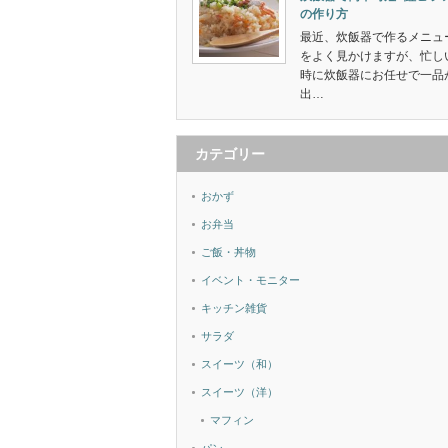
の作り方
最近、炊飯器で作るメニュ
をよく見かけますが、忙し
時に炊飯器にお任せで一品
出…
カテゴリー
おかず
お弁当
ご飯・丼物
イベント・モニター
キッチン雑貨
サラダ
スイーツ（和）
スイーツ（洋）
マフィン