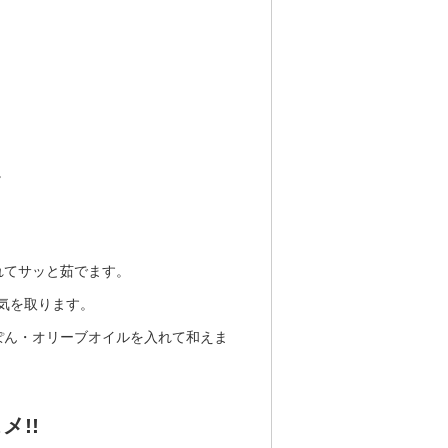
。
れてサッと茹でます。
気を取ります。
ぽん・オリーブオイルを入れて和えま
!!