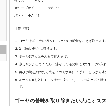
味ぽん・・・大さじ1
オリーブオイル・・・大さじ２
塩・・・小さじ1
【作り方】
ゴーヤを縦半分に切って白いワタの部分をこそぎ取ります
2～3mlの厚さに切ります。
ボールに2と塩を入れて揉みます。
少し水分が出てきたら、沸かした湯の中に3のゴーヤを入
再び沸騰を始めたら火を止めてザルに上げて、しっかり水
ボールに5を入れて、ツナ缶（汁ごと）・マヨネーズ・味
す。
ゴーヤの苦味を取り除きたい人にオススメ