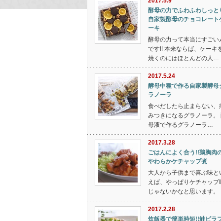
2017.5.9
酵母の力でふわふわしっと
自家製酵母のチョコレート
ーキ
酵母の力って本当にすごい
です!! 本来ならば、ケーキ
焼くのにはほとんどの人…
2017.5.24
酵母中種で作る自家製酵母
ラノーラ
食べだしたら止まらない、
みつきになるグラノーラ。 
母液で作るグラノーラ…
2017.3.28
ごはんによく合う!!鶏胸肉
やわらかケチャップ煮
大人から子供まで喜ぶ味と
えば、やっぱりケチャップ
じゃないかなと思います。 
2017.2.28
炊飯器で簡単時短!!鮭ピラ