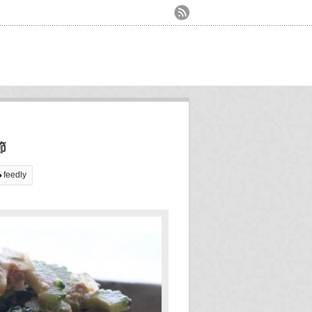
節
feedly