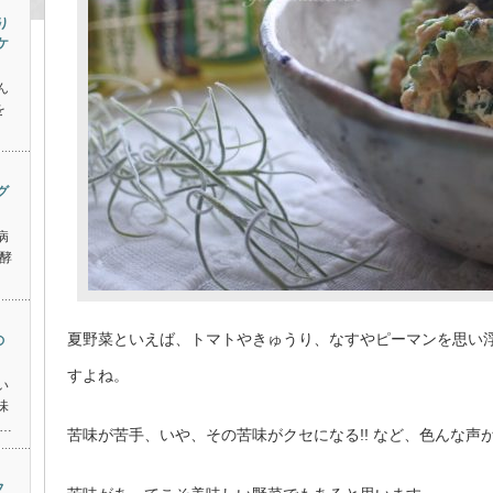
り
ケ
ん
を
グ
病
酵
夏野菜といえば、トマトやきゅうり、なすやピーマンを思い
の
すよね。
い
味
…
苦味が苦手、いや、その苦味がクセになる!! など、色んな声
フ